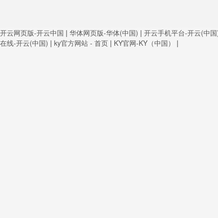
开云网页版-开云中国
|
华体网页版-华体(中国)
|
开云手机平台-开云(中国
在线-开云(中国)
|
ky官方网站 - 首页
|
KY官网-KY（中国）
|