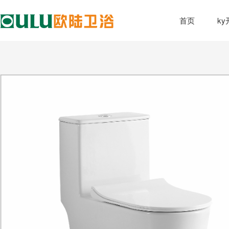
首页
ky