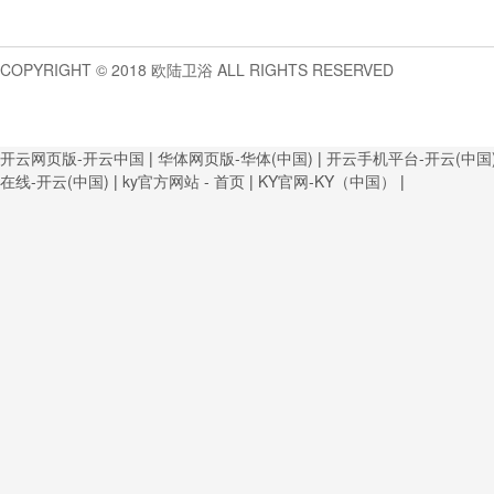
COPYRIGHT © 2018 欧陆卫浴 ALL RIGHTS RESERVED
开云网页版-开云中国
|
华体网页版-华体(中国)
|
开云手机平台-开云(中国
在线-开云(中国)
|
ky官方网站 - 首页
|
KY官网-KY（中国）
|