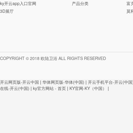
ky开云app入口官网
产品分类
富
3D展厅
莫
COPYRIGHT © 2018 欧陆卫浴 ALL RIGHTS RESERVED
开云网页版-开云中国
|
华体网页版-华体(中国)
|
开云手机平台-开云(中国
在线-开云(中国)
|
ky官方网站 - 首页
|
KY官网-KY（中国）
|