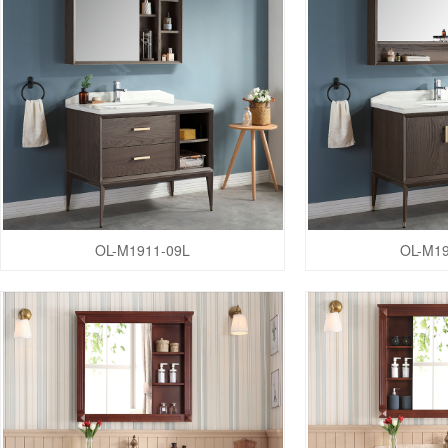
OL-M1911-09L
OL-M19