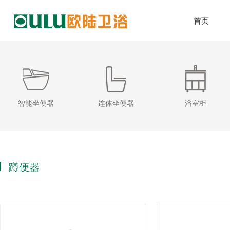
首页
智能坐便器
连体坐便器
浴室柜
蹲便器