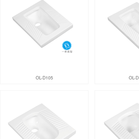
OL-D105
OL-D