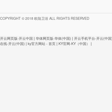
COPYRIGHT © 2018 欧陆卫浴 ALL RIGHTS RESERVED
开云网页版-开云中国
|
华体网页版-华体(中国)
|
开云手机平台-开云(中国
在线-开云(中国)
|
ky官方网站 - 首页
|
KY官网-KY（中国）
|