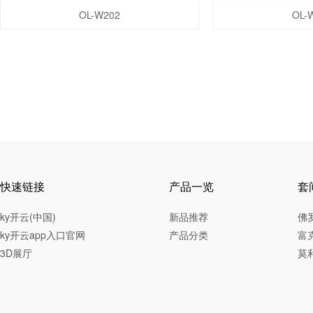
OL-
OL-W202
快速链接
产品一览
套
ky开云(中国)
新品推荐
佛
ky开云app入口官网
产品分类
富
3D展厅
莫